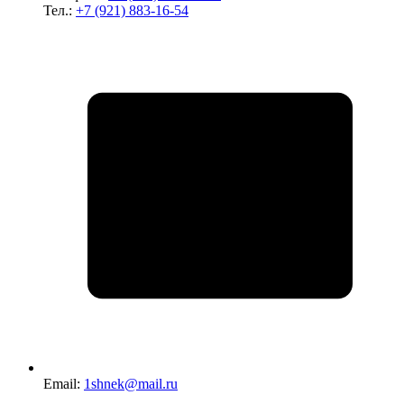
Тел.:
+7 (921) 883-16-54
Email:
1shnek@mail.ru