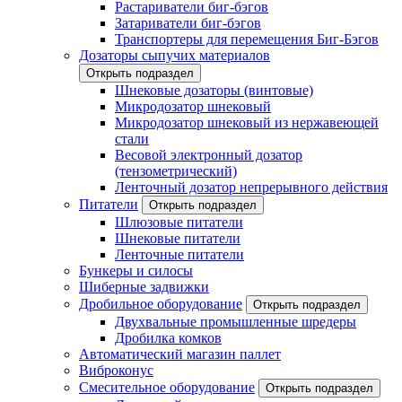
Растариватели биг-бэгов
Затариватели биг-бэгов
Транспортеры для перемещения Биг-Бэгов
Дозаторы сыпучих материалов
Открыть подраздел
Шнековые дозаторы (винтовые)
Микродозатор шнековый
Микродозатор шнековый из нержавеющей
стали
Весовой электронный дозатор
(тензометрический)
Ленточный дозатор непрерывного действия
Питатели
Открыть подраздел
Шлюзовые питатели
Шнековые питатели
Ленточные питатели
Бункеры и силосы
Шиберные задвижки
Дробильное оборудование
Открыть подраздел
Двухвальные промышленные шредеры
Дробилка комков
Автоматический магазин паллет
Виброконус
Смесительное оборудование
Открыть подраздел